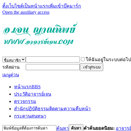
ตั้งเว็บไซต์เป็นหน้าแรก
เพิ่มเข้าบุ๊คมาร์ก
Open the auxiliary access
ให้ฉันอยู่ในระบบต่อไป
รหัสผ่าน
เข้าสู่ระบบ
เมนูด่วน
หน้าแรก
BBS
ประวัติอาจารย์เจน
ตรวจกรรม
สำนักปฏิบัติธรรม
ติดตามความคืบหน้า
กระดานสนทนา
ค้นหา
คำค้นยอดนิยม:
อาจารย
ค้นหา