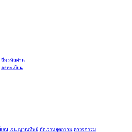
ลืมรหัสผ่าน
ลงทะเบียน
์เจน
เจน ญาณทิพย์
ตัดเวรหยุดกรรม
ตรวจกรรม