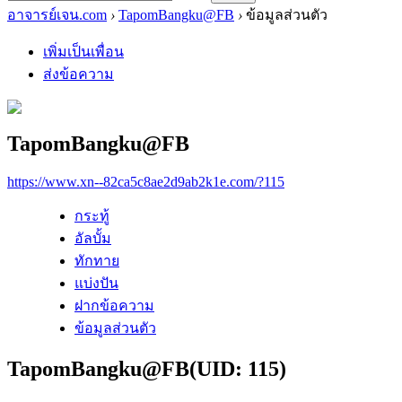
อาจารย์เจน.com
›
TapomBangku@FB
›
ข้อมูลส่วนตัว
เพิ่มเป็นเพื่อน
ส่งข้อความ
TapomBangku@FB
https://www.xn--82ca5c8ae2d9ab2k1e.com/?115
กระทู้
อัลบั้ม
ทักทาย
แบ่งปัน
ฝากข้อความ
ข้อมูลส่วนตัว
TapomBangku@FB
(UID: 115)