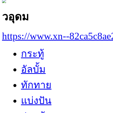
วอุดม
https://www.xn--82ca5c8a
กระทู้
อัลบั้ม
ทักทาย
แบ่งปัน