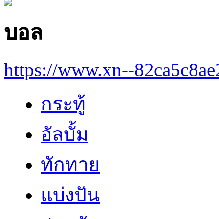
บอล
https://www.xn--82ca5c8a
กระทู้
อัลบั้ม
ทักทาย
แบ่งปัน