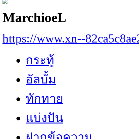
MarchioeL
https://www.xn--82ca5c8a
กระทู้
อัลบั้ม
ทักทาย
แบ่งปัน
ฝากข้อความ