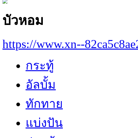
บัวหอม
https://www.xn--82ca5c8a
กระทู้
อัลบั้ม
ทักทาย
แบ่งปัน