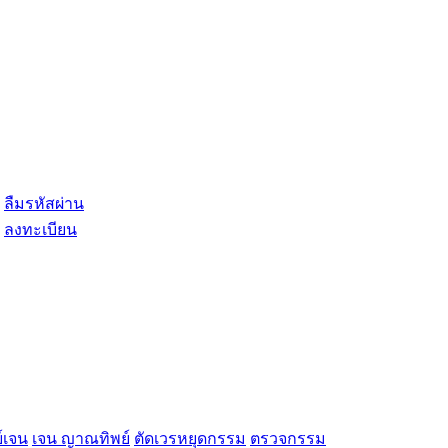
ลืมรหัสผ่าน
ลงทะเบียน
์เจน
เจน ญาณทิพย์
ตัดเวรหยุดกรรม
ตรวจกรรม