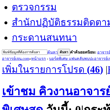
ตรวจกรรม
สำนักปฏิบัติธรรม
ติดตา
กระดานสนทนา
ค้นหา
คำค้นยอดนิยม:
อาจารย
ค้นหา
อาจารย์เจน.com
»
หน้าแรก
›
บอร์ดพิเศษ แฟนคลับพบปะอาจารย์เ
เพิ่มในรายการโปรด
(
46
)
|
เข้าชม คิวงานอาจารย
พิเศษสุด
วันนี้:
0
|
กระทู