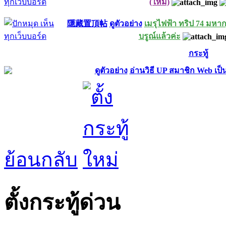
(ใหม่)
隱藏置頂帖
ดูตัวอย่าง
เมรุไฟฟ้า ทริป 74 มหา
บรูณ์แล้วค่ะ
กระทู้
ดูตัวอย่าง
อ่านวิธี UP สมาชิก Web เ
ย้อนกลับ
ตั้งกระทู้ด่วน