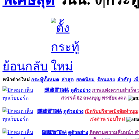
ย้อนกลับ
หน้าต่างใหม่
กระทู้ทั้งหมด
ล่าสุด
ยอดนิยม
ร้อนแรง
สำคัญ
เพิ
隱藏置頂帖
ดูตัวอย่าง
ภาพแห่งความสำเร็จ ร
สวรรค์ 82 ถนนบุญ พรชัยมงคล
隱藏置頂帖
ดูตัวอย่าง
เปิดรับบริจาคปัจจัยทำบุ
เร่งด่วน รอบใหม่
隱藏置頂帖
ดูตัวอย่าง
ติดตามความคืบหน้า ส