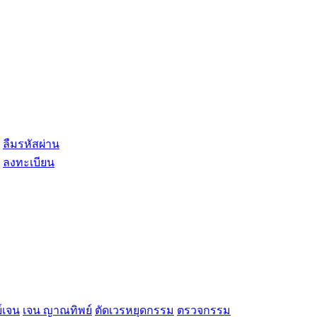
ลืมรหัสผ่าน
ลงทะเบียน
์เจน
เจน ญาณทิพย์
ตัดเวรหยุดกรรม
ตรวจกรรม