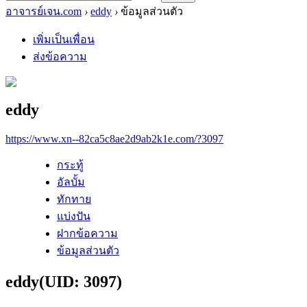
อาจารย์เจน.com
›
eddy
›
ข้อมูลส่วนตัว
เพิ่มเป็นเพื่อน
ส่งข้อความ
eddy
https://www.xn--82ca5c8ae2d9ab2k1e.com/?3097
กระทู้
อัลบั้ม
ทักทาย
แบ่งปัน
ฝากข้อความ
ข้อมูลส่วนตัว
eddy
(UID: 3097)