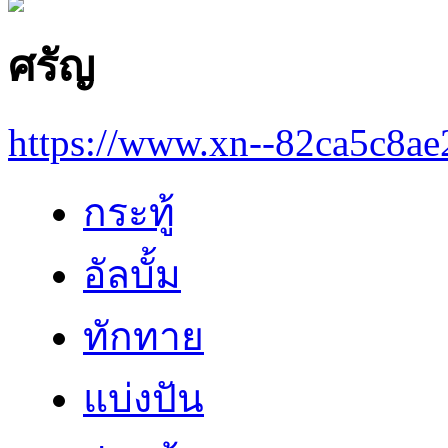
ศรัญ
https://www.xn--82ca5c8a
กระทู้
อัลบั้ม
ทักทาย
แบ่งปัน